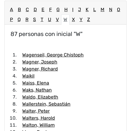
A
B
C
D
E
F
G
H
I
J
K
L
M
N
O
P
Q
R
S
T
U
V
W
X
Y
Z
87 personas con inicial "W"
Wagenseil, George Chistoph
Wagner, Joseph
Wagner, Richard
Waikil
Waiss, Elena
Waks, Nathan
Waldo, Elizabeth
Wallerstein, Sebastián
Walter, Peter
Walters, Harold
Walton, William