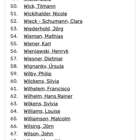
Wick, Tilmann
Wickihalder, Nicole
Wieck - Schumann, Clara
Wiederhold, Jörg
Wieman, Mathias
Wiener, Karl
Wieniawski, Henryk
Wiesner, Dietmar
Wignanky, Úrsula
Wilby, Philip
Wilckens, Silvia
Wilhelem, Francisco
Wilhelm, Hans Rainer
Wilkens, Sylvia
Williams, Louise
Williamson, Malcolm
Wilsing, Jörn
Wilson, John