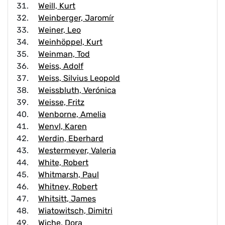
Weill, Kurt
Weinberger, Jaromír
Weiner, Leo
Weinhöppel, Kurt
Weinman, Tod
Weiss, Adolf
Weiss, Silvius Leopold
Weissbluth, Verónica
Weisse, Fritz
Wenborne, Amelia
Wenvl, Karen
Werdin, Eberhard
Westermeyer, Valeria
White, Robert
Whitmarsh, Paul
Whitney, Robert
Whitsitt, James
Wiatowitsch, Dimitri
Wiche, Dora