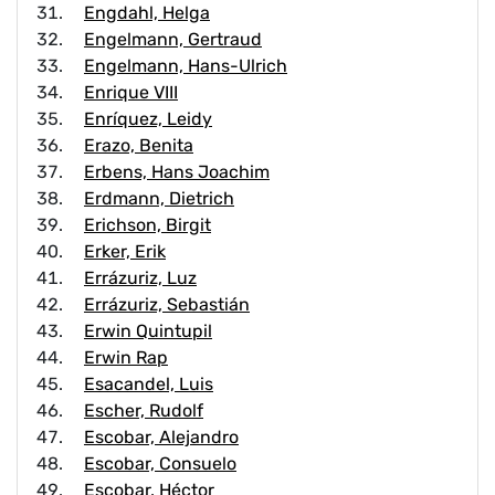
Engdahl, Helga
Engelmann, Gertraud
Engelmann, Hans-Ulrich
Enrique VIII
Enríquez, Leidy
Erazo, Benita
Erbens, Hans Joachim
Erdmann, Dietrich
Erichson, Birgit
Erker, Erik
Errázuriz, Luz
Errázuriz, Sebastián
Erwin Quintupil
Erwin Rap
Esacandel, Luis
Escher, Rudolf
Escobar, Alejandro
Escobar, Consuelo
Escobar, Héctor