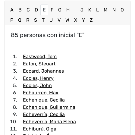
A
B
C
D
E
F
G
H
I
J
K
L
M
N
O
P
Q
R
S
T
U
V
W
X
Y
Z
85 personas con inicial "E"
Eastwood, Tom
Eaton, Steuart
Eccard, Johannes
Eccles, Henry
Eccles, John
Echaurren, Max
Echenique, Cecilia
Echenique, Guillermina
Echeverría, Cecilia
Echeverría, María Elena
Echiburú, Olga