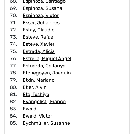
Espinoza, Santiago
Espinoza, Susana
Espinoza, Victor
Esser, Johannes
Estay, Claudio
Esteve, Rafael
Esteve, Xavier
Estrada, Alicia
Estrella, Miguel Ángel
Estuardo, Caitanya
Etchegoyen, Joaquín
Etkin, Mariano
Etler, Alvin
Eto, Toshiya
Evangelisti, Franco
Ewald
Ewald, Víctor
Eychmüller, Susanne