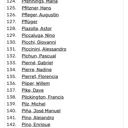
Pfennings, María
Pfitzner, Hans
Pfleger, Augustin
Pflüger
Piazolla, Astor
Piccaluga, Nino
Picchi, Giovanni
Piccinini, Alessandro
Pichun, Pascual
Pierné, Gabriel
Pierre, Nadine
Pierret, Florencia
Pijper, Willem
Pike, Dave
Pilckington, Francis
Pilz, Michel
Piña, José Manuel
Pino, Alejandro
Pino, Enrique