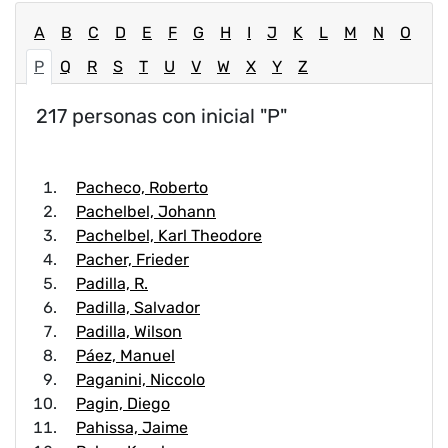
A
B
C
D
E
F
G
H
I
J
K
L
M
N
O
P
Q
R
S
T
U
V
W
X
Y
Z
217 personas con inicial "P"
Pacheco, Roberto
Pachelbel, Johann
Pachelbel, Karl Theodore
Pacher, Frieder
Padilla, R.
Padilla, Salvador
Padilla, Wilson
Páez, Manuel
Paganini, Niccolo
Pagin, Diego
Pahissa, Jaime