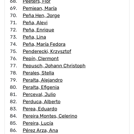
Peeters, Flor
Pemjean, María
Peña Hen, Jorge
Peña, Alevi
Peña, Enrique
Peña, Lina
Peña, María Fedora
Penderecki, Krzysztof
Pepín, Clermont
Pepusch, Johann Christoph
Perales, Stella
Peralta, Alejandro
Peralta, Efigenia
Perceval, Julio
Perduca, Alberto
Perea, Eduardo
Pereira Montes, Celerino
Pereira, Lucía
Pérez Arza, Ana