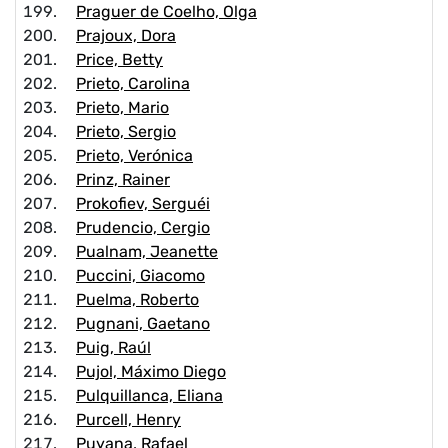
Praguer de Coelho, Olga
Prajoux, Dora
Price, Betty
Prieto, Carolina
Prieto, Mario
Prieto, Sergio
Prieto, Verónica
Prinz, Rainer
Prokofiev, Serguéi
Prudencio, Cergio
Pualnam, Jeanette
Puccini, Giacomo
Puelma, Roberto
Pugnani, Gaetano
Puig, Raúl
Pujol, Máximo Diego
Pulquillanca, Eliana
Purcell, Henry
Puyana, Rafael