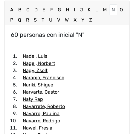
A
B
C
D
E
F
G
H
I
J
K
L
M
N
O
P
Q
R
S
T
U
V
W
X
Y
Z
60 personas con inicial "N"
Nadel, Luis
Nagel, Norbert
Nagy, Zsolt
Naranjo, Francisco
Nariki, Shigeo
Narvarte, Castor
Naty Rap
Navarrete, Roberto
Navarro, Paulina
Navarro, Rodrigo
Nawel, Fresia