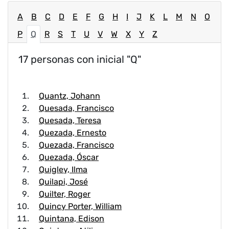
A
B
C
D
E
F
G
H
I
J
K
L
M
N
O
P
Q
R
S
T
U
V
W
X
Y
Z
17 personas con inicial "Q"
Quantz, Johann
Quesada, Francisco
Quesada, Teresa
Quezada, Ernesto
Quezada, Francisco
Quezada, Óscar
Quigley, Ilma
Quilapi, José
Quilter, Roger
Quincy Porter, William
Quintana, Edison