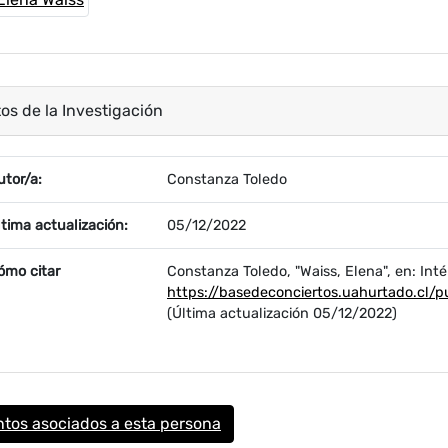
os de la Investigación
ropiedad
Valor
utor/a:
Constanza Toledo
ltima actualización:
05/12/2022
ómo citar
Constanza Toledo, "Waiss, Elena", en: Int
https://basedeconciertos.uahurtado.cl/p
(Última actualización 05/12/2022)
tos asociados a esta persona