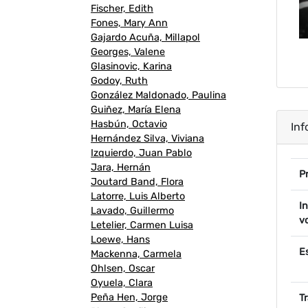
Fischer, Edith
Fones, Mary Ann
Gajardo Acuña, Millapol
Georges, Valene
Glasinovic, Karina
Godoy, Ruth
González Maldonado, Paulina
Guiñez, María Elena
Hasbún, Octavio
Inf
Hernández Silva, Viviana
Izquierdo, Juan Pablo
Jara, Hernán
P
P
Joutard Band, Flora
Latorre, Luis Alberto
I
Lavado, Guillermo
v
Letelier, Carmen Luisa
Loewe, Hans
E
Mackenna, Carmela
Ohlsen, Oscar
Oyuela, Clara
Peña Hen, Jorge
Tr