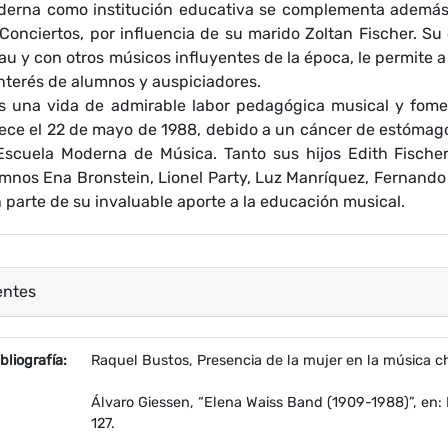
erna como institución educativa se complementa además 
Conciertos, por influencia de su marido Zoltan Fischer. Su 
au y con otros músicos influyentes de la época, le permite 
interés de alumnos y auspiciadores.
s una vida de admirable labor pedagógica musical y fomen
lece el 22 de mayo de 1988, debido a un cáncer de estómago.
Escuela Moderna de Música. Tanto sus hijos Edith Fisch
mnos Ena Bronstein, Lionel Party, Luz Manríquez, Fernando 
 parte de su invaluable aporte a la educación musical.
entes
ropiedad
Valor
bliografía:
Raquel Bustos, Presencia de la mujer en la música ch
Álvaro Giessen, “Elena Waiss Band (1909-1988)”, en: 
127.