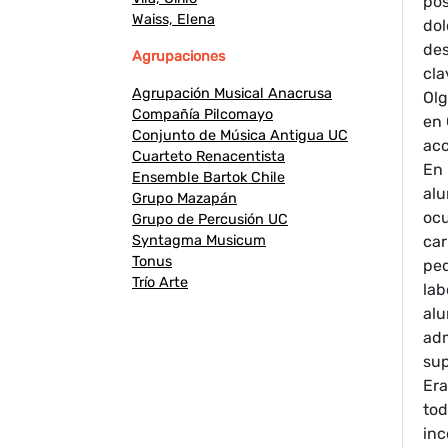
pos
Waiss, Elena
dol
des
Agrupaciones
cla
Agrupación Musical Anacrusa
Olg
Compañía Pilcomayo
en 
Conjunto de Música Antigua UC
acc
Cuarteto Renacentista
En 
Ensemble Bartok Chile
al
Grupo Mazapán
ocu
Grupo de Percusión UC
Syntagma Musicum
car
Tonus
ped
Trío Arte
lab
al
adm
sup
Era
tod
inc