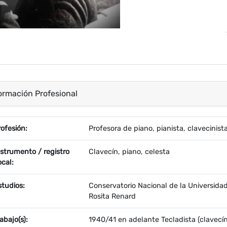
ormación Profesional
ropiedad
Valor
rofesión:
Profesora de piano, pianista, clavecinist
nstrumento / registro
Clavecín, piano, celesta
ocal:
studios:
Conservatorio Nacional de la Universidad
Rosita Renard
abajo(s):
1940/41 en adelante Tecladista (clavecín