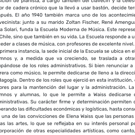
ición de pianista, a cargo también del clavecín y la cele
or de cadera crónico que la llevó a usar bastón, decide te
pués. El año 1940 también marca uno de los acontecimien
vecinista: junto a su marido Zoltan Fischer, René Amengua
a Solari, funda la Escuela Moderna de Música. Este represe
Chile, sino que también en su vida. La Escuela responde a u
eder a clases de música, con profesores de excelente nivel.
primera instancia, la sede inicial de la Escuela se ubica en 
umnos y, a medida que va creciendo, se traslada a otra
pándose de los roles administrativos. Si bien renunciar a 
rera como músico, le permite dedicarse de lleno a la direcc
agogía. Dentro de los roles que ejerció en esta institución
ores para la mantención del lugar y la administración. 
umnos y alumnas, lo que le permite a Waiss dedicarse d
inistrativas. Su carácter firme y determinación permiten
erando las dificultades económicas y logísticas, hasta cons
 una de las convicciones de Elena Waiss que las persona
as las artes, lo que se reflejaba en su interés personal po
orporación de otras especialidades artísticas, como canto,