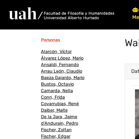
Me
Wai
Personas
Alarcón, Víctor
Álvarez López, Mario
Ansaldi, Fernando
Dat
Arrau León, Claudio
Baeza Gajardo, Mario
Bustos, Octavio
Camarda, Nella
P
Conn, Frida
Covarrubias, René
Daiber, Maite
De la Jara, Jaime
d’Andurain, Pedro
Fischer, Zoltan
Fischer, Edgar