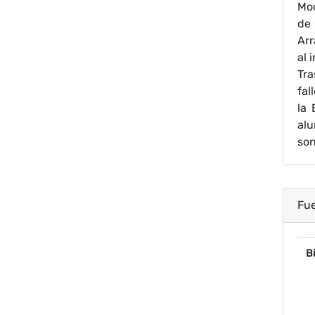
Mod
de 
Arr
al 
Tra
fal
la 
alu
son
Fu
P
Bi