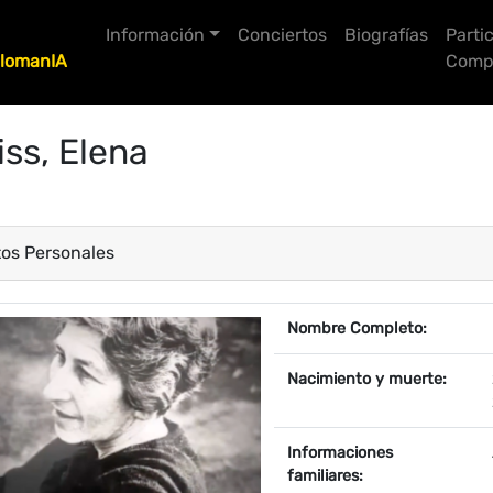
Información
Conciertos
Biografías
Parti
lomanIA
Compo
ss, Elena
os Personales
ropiedad
Valor
Nombre Completo:
Nacimiento y muerte:
Informaciones
familiares: