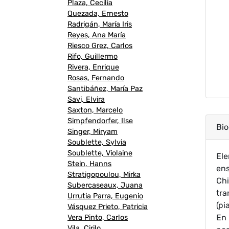
Plaza, Cecilia
Quezada, Ernesto
Radrigán, María Iris
Reyes, Ana María
Riesco Grez, Carlos
Rifo, Guillermo
Rivera, Enrique
Rosas, Fernando
Santibáñez, María Paz
Savi, Elvira
Saxton, Marcelo
Simpfendorfer, Ilse
Bio
Singer, Miryam
Soublette, Sylvia
Soublette, Violaine
Ele
Stein, Hanns
ens
Stratigopoulou, Mirka
Chi
Subercaseaux, Juana
tra
Urrutia Parra, Eugenio
(pi
Vásquez Prieto, Patricia
En 
Vera Pinto, Carlos
Vila, Cirilo