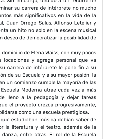
sta. Sin embargo, debido a un recurrente
rminar su carrera de intérprete no mucho
tos más significativos en la vida de la
l, Juan Orrego-Salas, Alfonso Letelier y
nta un hito no solo en la escena musical
n deseo de democratizar la posibilidad de
el domicilio de Elena Waiss, con muy pocos
s locaciones y agrega personal que va
su carrera de intérprete le pone fin a su
ión de su Escuela y a su mayor pasión: la
, en un comienzo cumple la mayoría de las
La Escuela Moderna atrae cada vez a más
e lleno a la pedagogía y dejar tareas
 que el proyecto crezca progresivamente,
olidarse como una escuela prestigiosa.
s que estudiaban música debían saber de
r la literatura y el teatro, además de la
 danza, entre otras. El rol de la Escuela