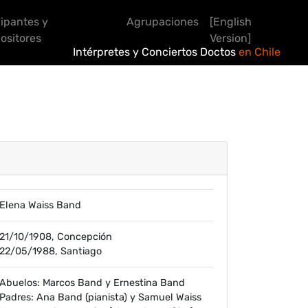
cipantes y
Agrupaciones
[English
sitores
Version]
Intérpretes y Conciertos Doctos
en Chile
Elena Waiss Band
21/10/1908, Concepción
22/05/1988, Santiago
Abuelos: Marcos Band y Ernestina Band
Padres: Ana Band (pianista) y Samuel Waiss