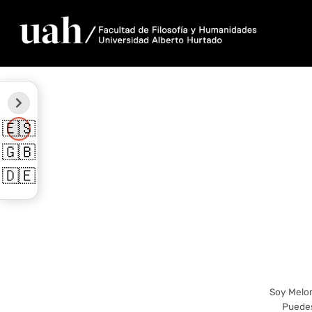
🇪🇸
🇬🇧
🇩🇪
Soy Meloma
Puedes