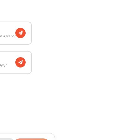
n o piano"
hile"