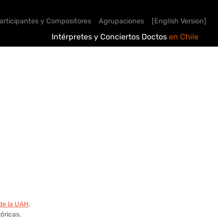
articipantes y Compositores
Agrupaciones
[English Version]
Intérpretes y Conciertos Doctos
en Chile
de la UAH
.
óricas.