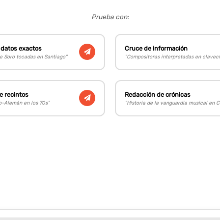
Prueba con:
datos exactos
Cruce de información
e Soro tocadas en Santiago"
"Compositoras interpretadas en clavecí
e recintos
Redacción de crónicas
no-Alemán en los 70s"
"Historia de la vanguardia musical en C