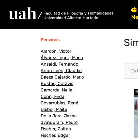
Me
Sim
Personas
Alarcón, Víctor
Álvarez López, Mario
Ansaldi, Fernando
Dat
Arrau León, Claudio
Baeza Gajardo, Mario
Bustos, Octavio
Camarda, Nella
P
Conn, Frida
Covarrubias, René
Daiber, Maite
De la Jara, Jaime
d’Andurain, Pedro
Fischer, Zoltan
Fischer, Edgar