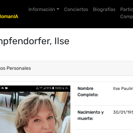
Información
Conciertos
Biografías
Parti
lomanIA
Compo
pfendorfer, Ilse
os Personales
ropiedad
Valor
Nombre
Ilse Paul
Completo:
Nacimiento y
30/01/195
muerte: