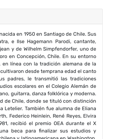
nacida en 1950 en Santiago de Chile. Sus
tra, e Ilse Hagemann Parodi, cantante,
Pemjean y de Wilhelm Simpfendorfer, uno de
coro en Concepción, Chile. En su entorno
, en línea con la tradición alemana de la
 cultivaron desde temprana edad el canto
s padres, le transmitió las tradiciones
tudios escolares en el Colegio Alemán de
no, guitarra, danza folklórica y moderna.
d de Chile, donde se tituló con distinción
 Letelier. También fue alumna de Eliana
th, Federico Heinlein, René Reyes, Elvira
1981, recibió el premio OEA durante el X
una beca para finalizar sus estudios y
 chilena y latinoamericana en Washington,