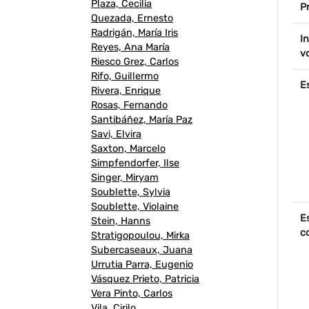
Plaza, Cecilia
P
P
Quezada, Ernesto
Radrigán, María Iris
I
Reyes, Ana María
v
Riesco Grez, Carlos
Rifo, Guillermo
E
Rivera, Enrique
Rosas, Fernando
Santibáñez, María Paz
Savi, Elvira
Saxton, Marcelo
Simpfendorfer, Ilse
Singer, Miryam
Soublette, Sylvia
Soublette, Violaine
E
Stein, Hanns
c
Stratigopoulou, Mirka
Subercaseaux, Juana
Urrutia Parra, Eugenio
Vásquez Prieto, Patricia
Vera Pinto, Carlos
Vila, Cirilo