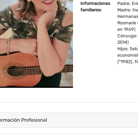
Informaciones
Padre: Er
familiares:
Madre: Il
Hermanas
Rosmarie 
en 1969)
Cónyuge: 
2014)
Hijos: Seb
economist
(*1982), 
ormación Profesional