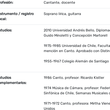
ropiedad
Valor
rofesión:
Cantante, docente
nstrumento / registro
Soprano lírica, guitarra
ocal:
studios:
2010 Universidad Andrés Bello, Diplomad
Guido Minoletti y Concepción Martorell
1975-1985 Universidad de Chile, Faculta
mención en Canto. Aprobado con Distinc
1955-1967 Colegio Alemán de Santiago
studios
1986 Canto, profesor: Ricardo Kistler
omplementarios:
1974 Música de Cámara, profesor: Federi
Sinfónica de Chile, Semanas Musicales d
1971-1972 Canto, profesora: Mirtha Vien
Unidos