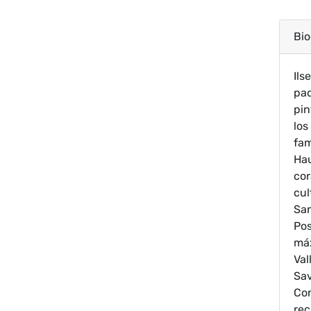
Bio
Ils
pad
pin
los
fam
Hau
cor
cul
San
Pos
máx
Val
Sav
Con
rec