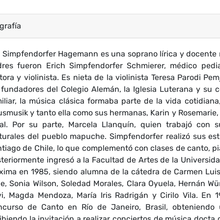
grafía
e Simpfendorfer Hagemann es una soprano lírica y docente 
res fueron Erich Simpfendorfer Schmierer, médico pedia
tora y violinista. Es nieta de la violinista Teresa Parodi 
 fundadores del Colegio Alemán, la Iglesia Luterana y su 
iliar, la música clásica formaba parte de la vida cotidiana
smusik y tanto ella como sus hermanas, Karin y Rosemarie,
al. Por su parte, Marcela Llanquín, quien trabajó con su
turales del pueblo mapuche. Simpfendorfer realizó sus es
tiago de Chile, lo que complementó con clases de canto, pia
teriormente ingresó a la Facultad de Artes de la Universida
ima en 1985, siendo alumna de la cátedra de Carmen Luisa
le, Sonia Wilson, Soledad Morales, Clara Oyuela, Hernán Wür
i, Magda Mendoza, María Iris Radrigán y Cirilo Vila. En 
curso de Canto en Río de Janeiro, Brasil, obteniendo 
ibiendo la invitación a realizar conciertos de música docta