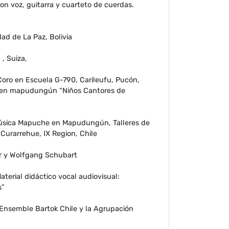
on voz, guitarra y cuarteto de cuerdas.
ad de La Paz, Bolivia
, Suiza,
ro en Escuela G-790, Carileufu, Pucón,
s en mapudungún “Niños Cantores de
Música Mapuche en Mapudungún, Talleres de
 Curarrehue, IX Region, Chile
er y Wolfgang Schubart
terial didáctico vocal audiovisual:
s”
 Ensemble Bartok Chile y la Agrupación