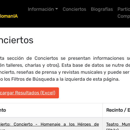
Información
Conciertos
Biografías
Parti
lomanIA
Compo
nciertos
ta sección de Conciertos se presentan informaciones so
én talleres, charlas y otros). Esta base de datos se nutre
ncierto, reseñas de prensa y revistas musicales y puede se
 los Filtros de Búsqueda a la izquierda de esta página.
argar Resultados (Excel)
nto
Recinto / 
ierto: Concierto - Homenaje a los Héroes de
Teatro Mun