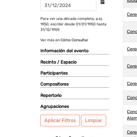
Iqui
Cere
Para ver una década completa, p.ej.
1950, escribir desde 01/01/1950 hasta
31/12/1959.
Conc
Ver más en
Cómo Consultar
Cere
Información del evento
Recinto / Espacio
Cere
Participantes
Cere
Compositores
Repertorio
Conc
Agrupaciones
Conc
Ale
Aplicar Filtros
Limpiar
Cere