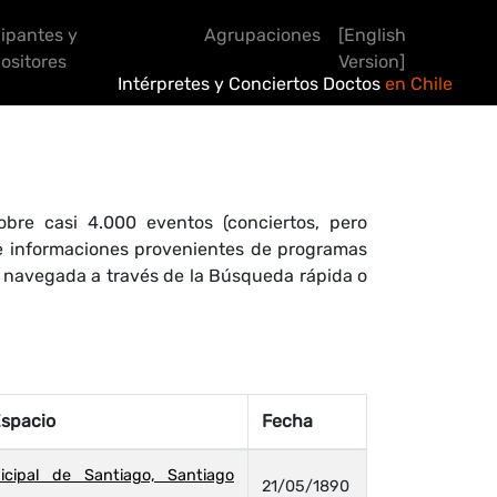
cipantes y
Agrupaciones
[English
sitores
Version]
Intérpretes y Conciertos Doctos
en Chile
bre casi 4.000 eventos (conciertos, pero
 de informaciones provenientes de programas
r navegada a través de la Búsqueda rápida o
Espacio
Fecha
icipal de Santiago, Santiago
21/05/1890