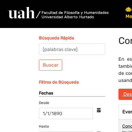
Me
Co
Búsqueda Rápida
En es
Buscar
tambi
de co
usando
Filtros de Búsqueda
Fechas
Desc
Desde
Eve
Conc
Hasta