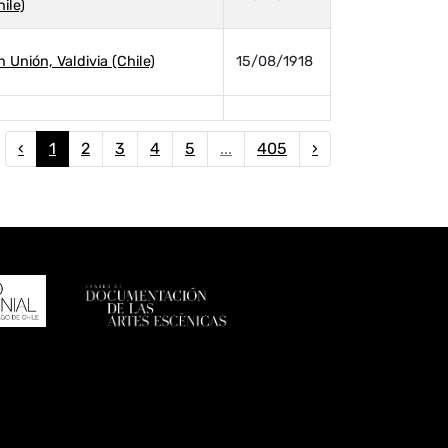
ile)
Unión, Valdivia (Chile)
15/08/1918
‹
1
2
3
4
5
...
405
›