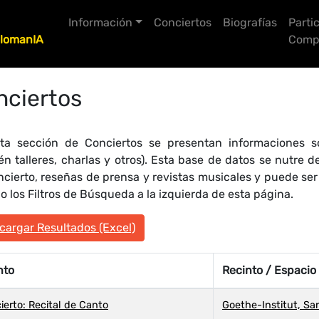
Información
Conciertos
Biografías
Parti
lomanIA
Compo
nciertos
ta sección de Conciertos se presentan informaciones so
én talleres, charlas y otros). Esta base de datos se nutre
ncierto, reseñas de prensa y revistas musicales y puede se
 los Filtros de Búsqueda a la izquierda de esta página.
argar Resultados (Excel)
nto
Recinto / Espacio
ierto: Recital de Canto
Goethe-Institut, San