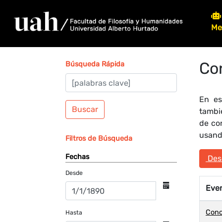
Me
Co
Búsqueda Rápida
En es
Buscar
tambi
de co
usando
Filtros de Búsqueda
Fechas
Desc
Desde
Eve
Conc
Hasta