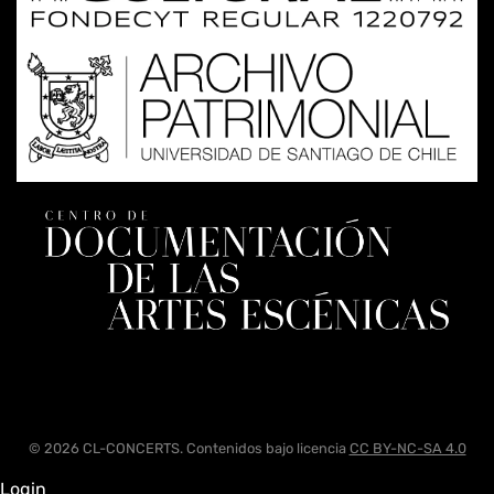
© 2026 CL-CONCERTS. Contenidos bajo licencia
CC BY-NC-SA 4.0
Login