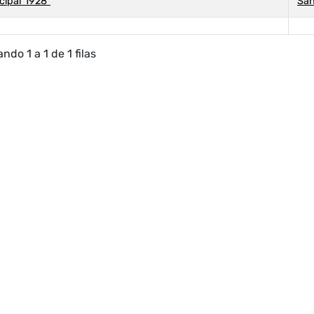
cipal 1928"
San
ndo 1 a 1 de 1 filas