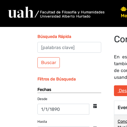
Me
Co
Búsqueda Rápida
En es
Buscar
tambi
de co
usando
Filtros de Búsqueda
Fechas
Desc
Desde
Eve
Conc
Hasta