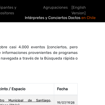
cipantes y
Agrupaciones
[English
sitores
Version]
Intérpretes y Conciertos Doctos
en Chile
bre casi 4.000 eventos (conciertos, pero
 de informaciones provenientes de programas
r navegada a través de la Búsqueda rápida o
into / Espacio
Fecha
atro Municipal de Santiago,
19/07/1928