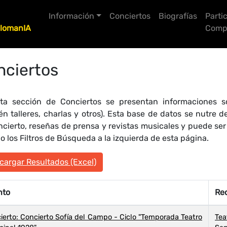
Información
Conciertos
Biografías
Parti
lomanIA
Compo
nciertos
ta sección de Conciertos se presentan informaciones so
én talleres, charlas y otros). Esta base de datos se nutre
ncierto, reseñas de prensa y revistas musicales y puede se
 los Filtros de Búsqueda a la izquierda de esta página.
argar Resultados (Excel)
nto
Rec
ierto: Concierto Sofía del Campo - Ciclo "Temporada Teatro
Te