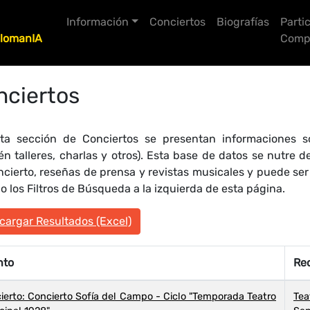
Información
Conciertos
Biografías
Parti
lomanIA
Compo
nciertos
ta sección de Conciertos se presentan informaciones so
én talleres, charlas y otros). Esta base de datos se nutre
ncierto, reseñas de prensa y revistas musicales y puede se
 los Filtros de Búsqueda a la izquierda de esta página.
argar Resultados (Excel)
nto
Rec
ierto: Concierto Sofía del Campo - Ciclo "Temporada Teatro
Te