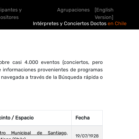
cipantes y
Agrupaciones
[English
sitores
Version]
Intérpretes y Conciertos Doctos
en Chile
bre casi 4.000 eventos (conciertos, pero
 de informaciones provenientes de programas
r navegada a través de la Búsqueda rápida o
into / Espacio
Fecha
atro Municipal de Santiago,
19/07/1928