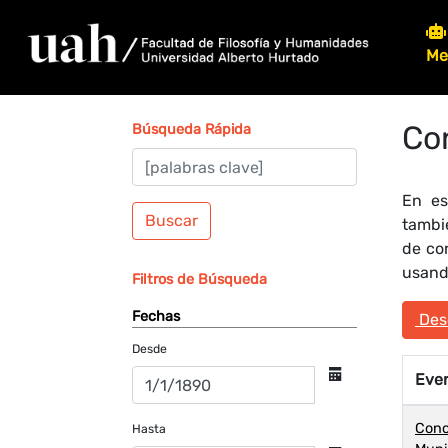
Me
Co
Búsqueda Rápida
En es
Buscar
tambi
de co
usando
Filtros de Búsqueda
Fechas
Desc
Desde
Eve
Conc
Hasta