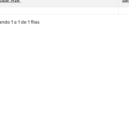
cipal 1928"
San
ndo 1 a 1 de 1 filas