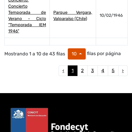
Concierto:
Concierto
Temporada de
Parque Vergara,
10/02/1946
Verano - Ciclo
Valparaíso (Chile)
"Temporada IEM
1946"
Mostrando 1 a 10 de 43 filas
filas por página
10
‹
1
2
3
4
5
›