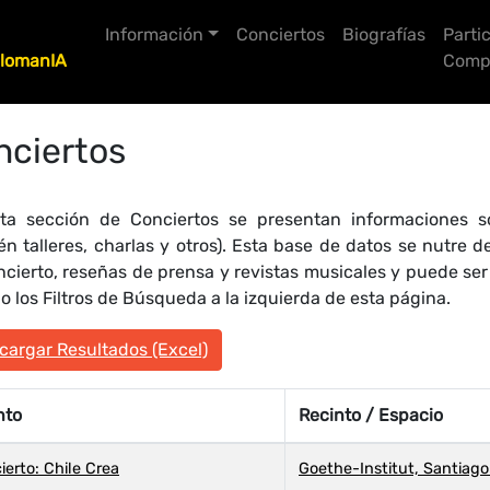
Información
Conciertos
Biografías
Parti
lomanIA
Compo
nciertos
ta sección de Conciertos se presentan informaciones so
én talleres, charlas y otros). Esta base de datos se nutre
ncierto, reseñas de prensa y revistas musicales y puede se
 los Filtros de Búsqueda a la izquierda de esta página.
argar Resultados (Excel)
nto
Recinto / Espacio
ierto: Chile Crea
Goethe-Institut, Santiago 