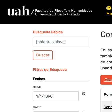
Me
Co
Búsqueda Rápida
En es
Buscar
tambi
de co
usando
Filtros de Búsqueda
Fechas
Desc
Desde
Eve
Conc
Hasta