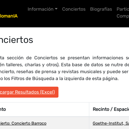
Información
Conciertos
Biografías
Parti
lomanIA
Compo
nciertos
ta sección de Conciertos se presentan informaciones so
én talleres, charlas y otros). Esta base de datos se nutre
ncierto, reseñas de prensa y revistas musicales y puede se
 los Filtros de Búsqueda a la izquierda de esta página.
argar Resultados (Excel)
nto
Recinto / Espaci
ierto: Concierto Barroco
Goethe-Institut, S