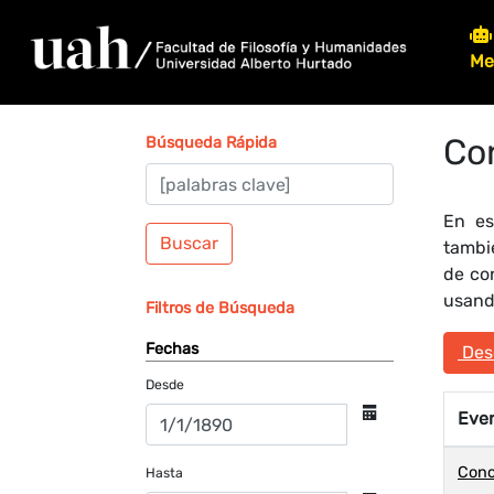
Me
Co
Búsqueda Rápida
En es
Buscar
tambi
de co
usando
Filtros de Búsqueda
Fechas
Desc
Desde
Eve
Conc
Hasta