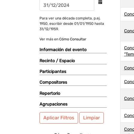
Conc
Para ver una década completa, p.ej.
1950, escribir desde 01/01/1950 hasta
31/12/1959.
Conc
Ver más en
Cómo Consultar
Conc
Información del evento
"Tem
Recinto / Espacio
Conc
Participantes
Conc
Compositores
Repertorio
Conc
Agrupaciones
Conc
Aplicar Filtros
Limpiar
Conc