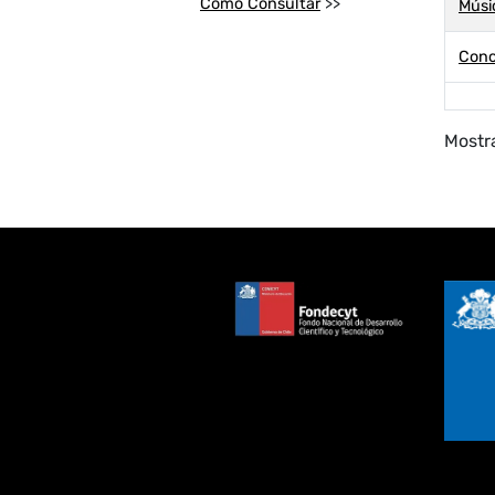
Cómo Consultar
>>
Músi
Conc
Mostra