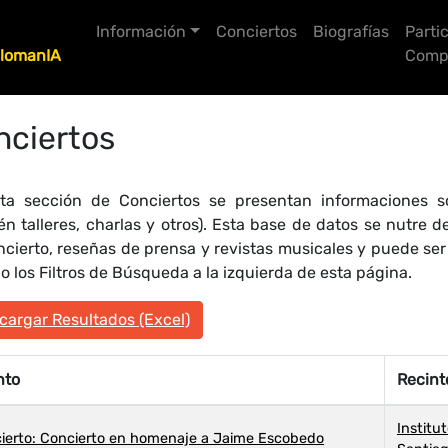
Información
Conciertos
Biografías
Parti
lomanIA
Compo
nciertos
ta sección de Conciertos se presentan informaciones so
én talleres, charlas y otros). Esta base de datos se nutre
ncierto, reseñas de prensa y revistas musicales y puede se
 los Filtros de Búsqueda a la izquierda de esta página.
argar Resultados (Excel)
nto
Recint
Institu
ierto: Concierto en homenaje a Jaime Escobedo