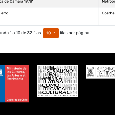
ca de Cámara 1978"
Metropo
ierto
Goethe-
ndo 1 a 10 de 32 filas
filas por página
10