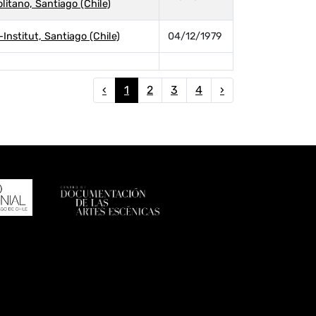
litano, Santiago (Chile)
Institut, Santiago (Chile)
04/12/1979
‹
1
2
3
4
›