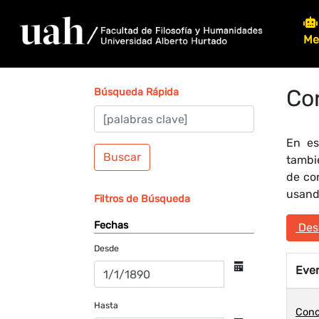
Me
Co
Búsqueda Rápida
En es
Buscar
tambi
de co
usando
Filtros de Búsqueda
Fechas
Desc
Desde
Eve
Hasta
Conc