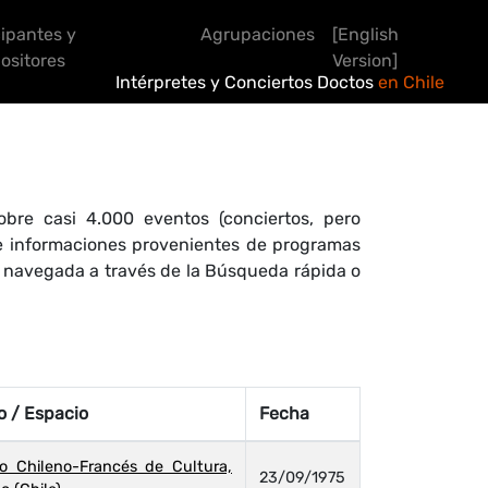
cipantes y
Agrupaciones
[English
sitores
Version]
Intérpretes y Conciertos Doctos
en Chile
bre casi 4.000 eventos (conciertos, pero
 de informaciones provenientes de programas
r navegada a través de la Búsqueda rápida o
o / Espacio
Fecha
to Chileno-Francés de Cultura,
23/09/1975