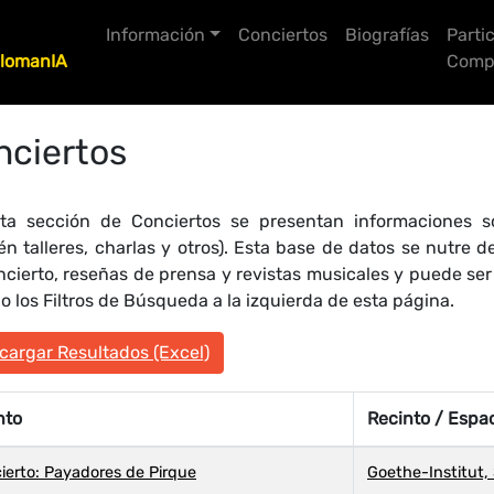
Información
Conciertos
Biografías
Parti
lomanIA
Compo
nciertos
ta sección de Conciertos se presentan informaciones so
én talleres, charlas y otros). Esta base de datos se nutre
ncierto, reseñas de prensa y revistas musicales y puede se
 los Filtros de Búsqueda a la izquierda de esta página.
argar Resultados (Excel)
nto
Recinto / Espa
ierto: Payadores de Pirque
Goethe-Institut, 