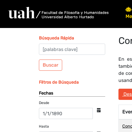
Me
Co
Búsqueda Rápida
En es
Buscar
tambi
de co
usando
Filtros de Búsqueda
Fechas
Desc
Desde
Eve
Conc
Hasta